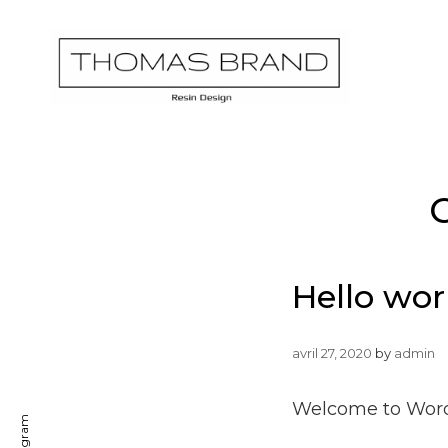
THOMA
Mobilier Des
Hello wor
avril 27, 2020
by
admin
Welcome to WordPre
Instagram