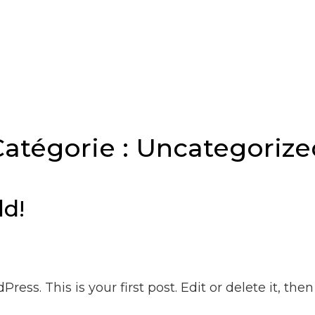
S BRAND
ign Et Contemporain Francais À Base De Résine Réalisé Par Thomas B
Catégorie :
Uncategorize
ld!
ss. This is your first post. Edit or delete it, then 